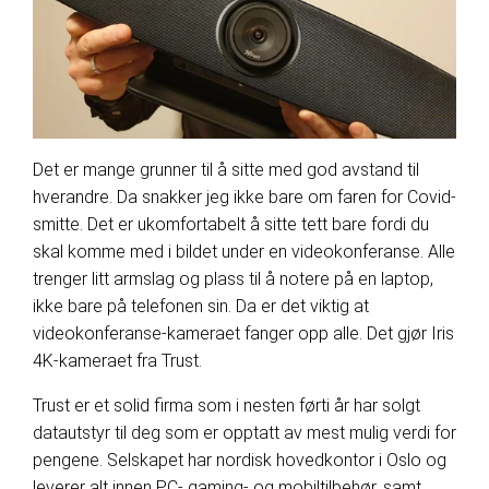
Det er mange grunner til å sitte med god avstand til
hverandre. Da snakker jeg ikke bare om faren for Covid-
smitte. Det er ukomfortabelt å sitte tett bare fordi du
skal komme med i bildet under en videokonferanse. Alle
trenger litt armslag og plass til å notere på en laptop,
ikke bare på telefonen sin. Da er det viktig at
videokonferanse-kameraet fanger opp alle. Det gjør Iris
4K-kameraet fra Trust.
Trust er et solid firma som i nesten førti år har solgt
datautstyr til deg som er opptatt av mest mulig verdi for
pengene. Selskapet har nordisk hovedkontor i Oslo og
leverer alt innen PC- gaming- og mobiltilbehør, samt