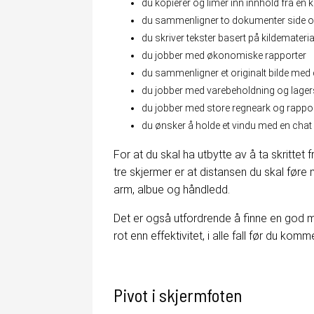
du kopierer og limer inn innhold fra én ki
du sammenligner to dokumenter side 
du skriver tekster basert på kildemateria
du jobber med økonomiske rapporter
du sammenligner et originalt bilde med 
du jobber med varebeholdning og lager
du jobber med store regneark og rappo
du ønsker å holde et vindu med en cha
For at du skal ha utbytte av å ta skrittet
tre skjermer er at distansen du skal føre 
arm, albue og håndledd.
Det er også utfordrende å finne en god må
rot enn effektivitet, i alle fall før du kom
Pivot i skjermfoten