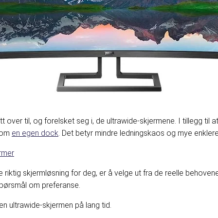
over til, og forelsket seg i, de ultrawide-skjermene. I tillegg til a
 som
en egen dock
. Det betyr mindre ledningskaos og mye enkler
ermer
nne riktig skjermløsning for deg, er å velge ut fra de reelle behov
 spørsmål om preferanse.
den ultrawide-skjermen på lang tid.