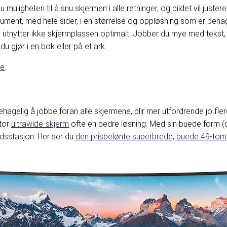
muligheten til å snu skjermen i alle retninger, og bildet vil justere
kument, med hele sider, i en størrelse og oppløsning som er behage
utnytter ikke skjermplassen optimalt. Jobber du mye med tekst, v
u gjør i en bok eller på et ark.
de
.
r behagelig å jobbe foran alle skjermene, blir mer utfordrende jo fle
stor
ultrawide-skjerm
ofte en bedre løsning. Med sin buede form (cu
idsstasjon. Her ser du
den prisbelønte superbrede, buede 49-tomm