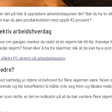
 er det på tide å oppdatere arbeidsstasjonen din? Bør du ha to ell
r kan du øke produktiviteten med opptil 42 prosent.*
fektiv arbeidshverdag
om gangen, merker du raskt at én skjerm blir litt lite. Kanskje ha
edje skjerm? Noen liker å ha tre skjermer, slik at de kan ha e-po
 «Riktig PC-skjerm på arbeidsplassen»
bedre?
d samtidig, jo større vil behovet for flere skjermer være. Noen
erende og lite tidseffektivt å måtte rote seg frem og tilbake mel
 som dette, er det en indikator på at du bør vurdere flere skjer