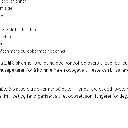
lde til en annen
om side
le
det et du har bearbeidet
status
rter
t åpen mens du jobber med noe annet
 fra 2 til 3 skjermer, skal du ha god kontroll og oversikt over det
musepekeren for å komme fra en oppgave til neste kan bli så lang a
te å plassere tre skjermer på pulten. Har du ikke et godt system
mer inn i det og får organisert alt i et oppsett som fungerer for deg.