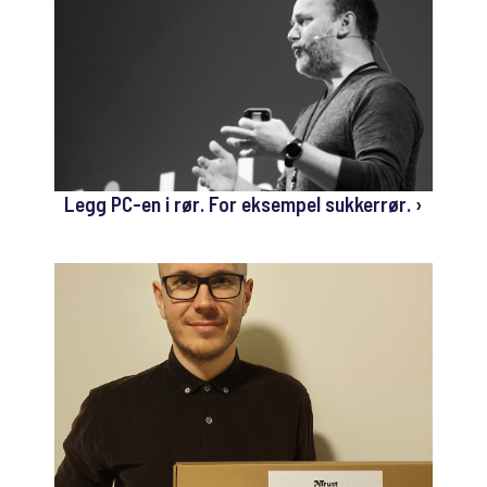
Legg PC-en i rør. For eksempel sukkerrør. ›