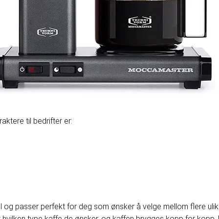
ktere til bedrifter er:
 søl og passer perfekt for deg som ønsker å velge mellom flere uli
 hvilken type kaffe de ønsker, og kaffen brygges kopp for kopp.