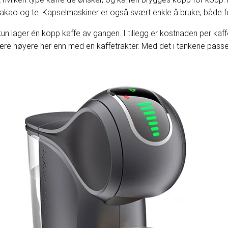
 kakao og te. Kapselmaskiner er også svært enkle å bruke, både 
n lager én kopp kaffe av gangen. I tillegg er kostnaden per ka
il være høyere her enn med en kaffetrakter. Med det i tankene pas