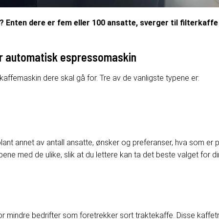
nten dere er fem eller 100 ansatte, sverger til filterkaffe el
ler automatisk espressomaskin
e kaffemaskin dere skal gå for. Tre av de vanligste typene er:
blant annet
av
antall ansatte, ønsker og preferanser, hva som er pr
pene med de ulike, slik at du lettere kan ta det beste valget for din
r mindre bedrifter som foretrekker sort traktekaffe. Disse kaffetrakt