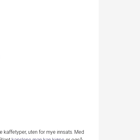
ke kaffetyper, uten for mye innsats. Med
 Blant
kapslene man kan kjøpe
er også